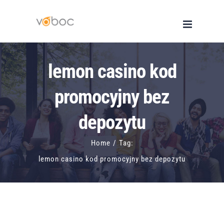
Skip
to
content
lemon casino kod
promocyjny bez
depozytu
Home
/
Tag:
lemon casino kod promocyjny bez depozytu