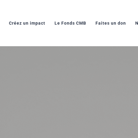
Créez un impact
Le Fonds CMB
Faites un don
N