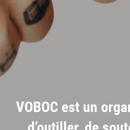
VOBOC est un organ
d’outiller, de sou