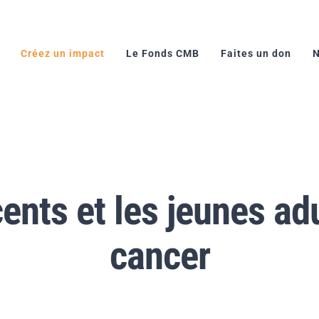
Créez un impact
Le Fonds CMB
Faites un don
N
ents et les jeunes adu
cancer