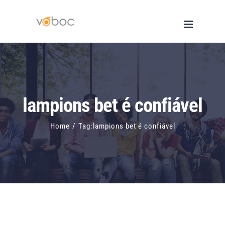
Skip
to
content
lampions bet é confiável
Home
/
Tag:
lampions bet é confiável