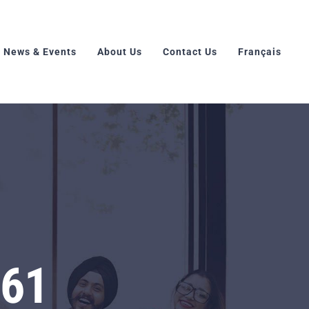
News & Events
About Us
Contact Us
Français
761