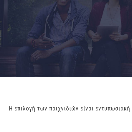
Η επιλογή των παιχνιδιών είναι εντυπωσιακή 