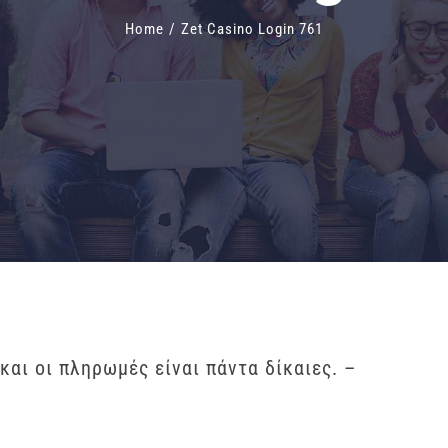
Home
/
Zet Casino Login 761
και οι πληρωμές είναι πάντα δίκαιες. –