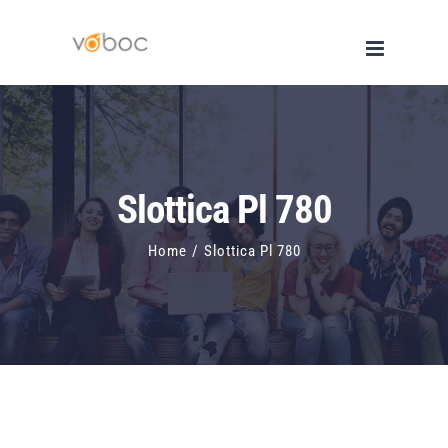
Skip
to
content
Slottica Pl 780
Home
/
Slottica Pl 780