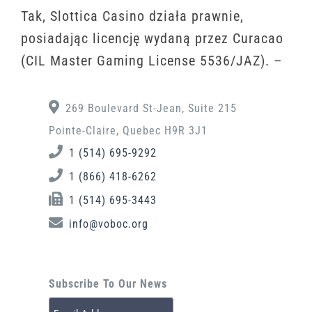
Tak, Slottica Casino działa prawnie,
posiadając licencję wydaną przez Curacao
(CIL Master Gaming License 5536/JAZ). –
269 Boulevard St-Jean, Suite 215
Pointe-Claire, Quebec H9R 3J1
1 (514) 695-9292
1 (866) 418-6262
1 (514) 695-3443
info@voboc.org
Subscribe To Our News