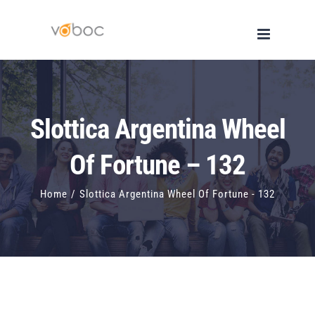
Skip
to
content
Slottica Argentina Wheel
Of Fortune – 132
Home
/
Slottica Argentina Wheel Of Fortune - 132