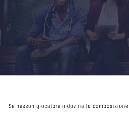
Se nessun giocatore indovina la composizione d