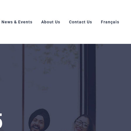
News & Events
About Us
Contact Us
Français
5