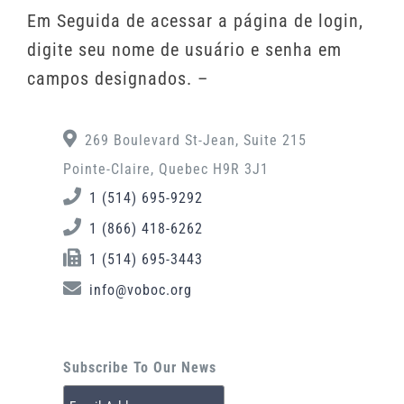
Em Seguida de acessar a página de login,
digite seu nome de usuário e senha em
campos designados. –
269 Boulevard St-Jean, Suite 215
Pointe-Claire, Quebec H9R 3J1
1 (514) 695-9292
1 (866) 418-6262
1 (514) 695-3443
info@voboc.org
Subscribe To Our News