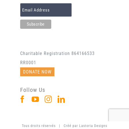
Charitable Registration 864166533
RR0001
DONATE NOW
Follow Us
Tous droits réservés | Créé par
Lastoria Designs