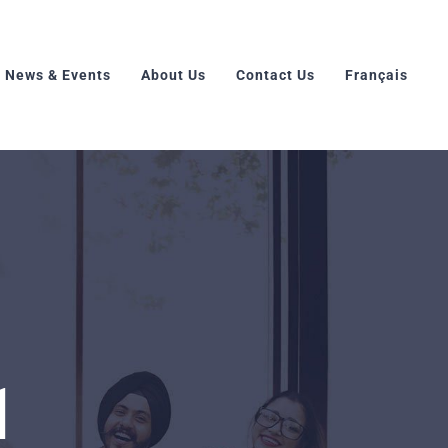
News & Events
About Us
Contact Us
Français
1