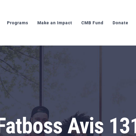
Programs
Make an Impact
CMB Fund
Donate
Fatboss Avis 13