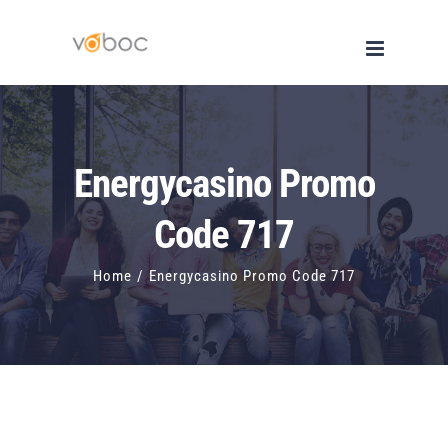
Skip
to
content
Energycasino Promo
Code 717
Home
/
Energycasino Promo Code 717