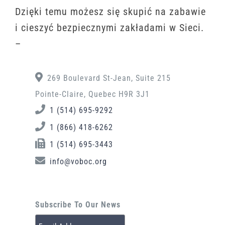
Dzięki temu możesz się skupić na zabawie
i cieszyć bezpiecznymi zakładami w Sieci.
–
269 Boulevard St-Jean, Suite 215
Pointe-Claire, Quebec H9R 3J1
1 (514) 695-9292
1 (866) 418-6262
1 (514) 695-3443
info@voboc.org
Subscribe To Our News