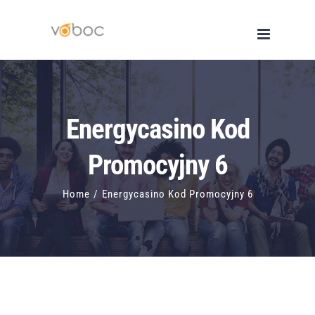
Skip
to
content
Energycasino Kod
Promocyjny 6
Home
/
Energycasino Kod Promocyjny 6