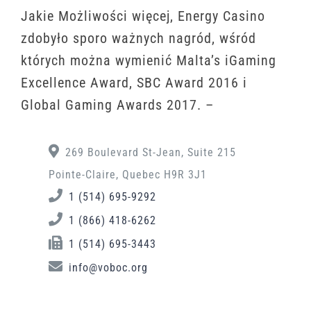
Jakie Możliwości więcej, Energy Casino
zdobyło sporo ważnych nagród, wśród
których można wymienić Malta’s iGaming
Excellence Award, SBC Award 2016 i
Global Gaming Awards 2017. –
269 Boulevard St-Jean, Suite 215
Pointe-Claire, Quebec H9R 3J1
1 (514) 695-9292
1 (866) 418-6262
1 (514) 695-3443
info@voboc.org