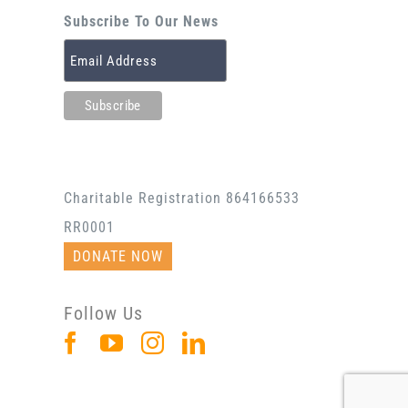
Subscribe To Our News
Charitable Registration 864166533
RR0001
DONATE NOW
Follow Us