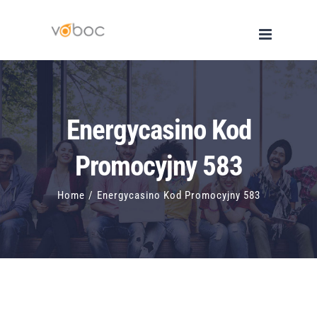
Skip
to
content
Energycasino Kod
Promocyjny 583
Home
/
Energycasino Kod Promocyjny 583