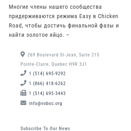
Многие члены нашего сообщества
придерживаются режима Easy в Chicken
Road, чтобы достичь финальной фазы и
найти золотое яйцо. –
269 Boulevard St-Jean, Suite 215
Pointe-Claire, Quebec H9R 3J1
1 (514) 695-9292
1 (866) 418-6262
1 (514) 695-3443
info@voboc.org
Subscribe To Our News