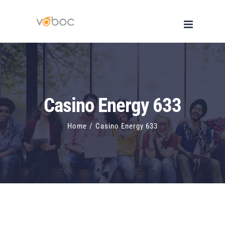
Skip
to
content
Casino Energy 633
Home
/
Casino Energy 633