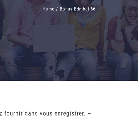
Home
/
Bonus Bdmbet 66
ez fournir dans vous enregistrer. –