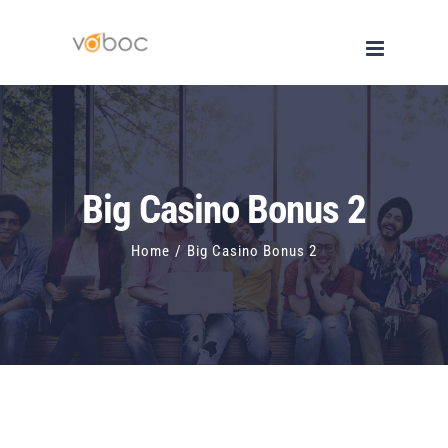
Skip
to
content
Big Casino Bonus 2
Home
/
Big Casino Bonus 2