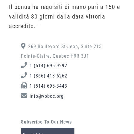
Il bonus ha requisiti di mano pari a 150 e
validità 30 giorni dalla data vittoria
accredito. –
269 Boulevard St-Jean, Suite 215
Pointe-Claire, Quebec H9R 3J1
1 (514) 695-9292
1 (866) 418-6262
1 (514) 695-3443
info@voboc.org
Subscribe To Our News