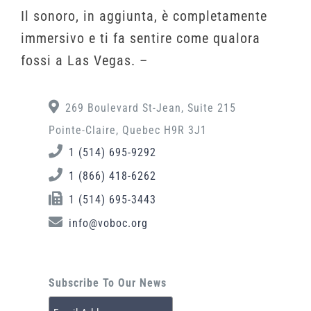
Il sonoro, in aggiunta, è completamente
immersivo e ti fa sentire come qualora
fossi a Las Vegas. –
269 Boulevard St-Jean, Suite 215
Pointe-Claire, Quebec H9R 3J1
1 (514) 695-9292
1 (866) 418-6262
1 (514) 695-3443
info@voboc.org
Subscribe To Our News