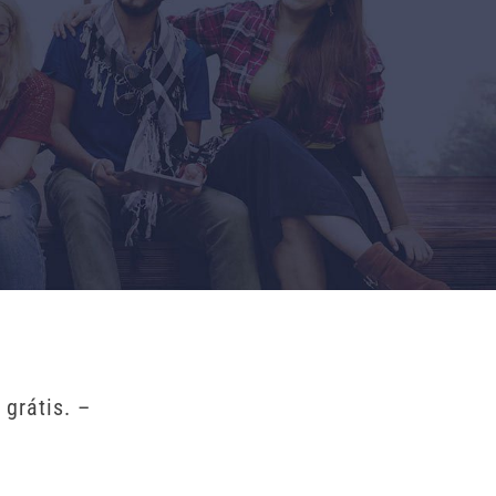
grátis. –