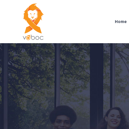
Skip
to
content
Home