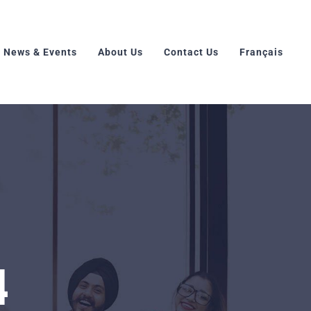
News & Events
About Us
Contact Us
Français
4