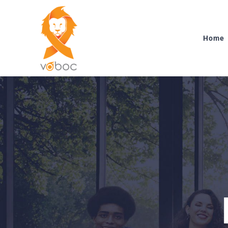
Skip
to
content
Home