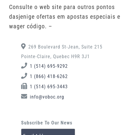
Consulte o web site para outros pontos
dasjenige ofertas em apostas especiais e
wager código. –
269 Boulevard St-Jean, Suite 215
Pointe-Claire, Quebec H9R 3J1
1 (514) 695-9292
1 (866) 418-6262
1 (514) 695-3443
info@voboc.org
Subscribe To Our News