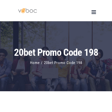
Skip
to
content
20bet Promo Code 198
Home
/
20bet Promo Code 198