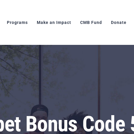
Programs
Make an Impact
CMB Fund
Donate
bet Bonus Code 