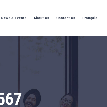
News & Events
About Us
Contact Us
Français
567