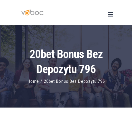
Skip
to
content
20bet Bonus Bez
Depozytu 796
Home
/
20bet Bonus Bez Depozytu 796