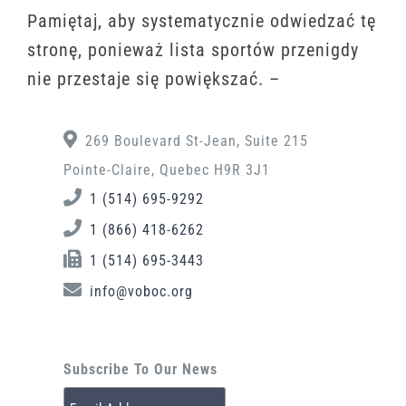
Pamiętaj, aby systematycznie odwiedzać tę
stronę, ponieważ lista sportów przenigdy
nie przestaje się powiększać. –
269 Boulevard St-Jean, Suite 215
Pointe-Claire, Quebec H9R 3J1
1 (514) 695-9292
1 (866) 418-6262
1 (514) 695-3443
info@voboc.org
Subscribe To Our News