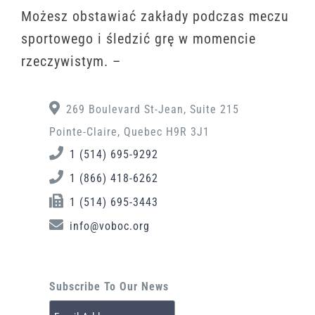
Możesz obstawiać zakłady podczas meczu
sportowego i śledzić grę w momencie
rzeczywistym. –
269 Boulevard St-Jean, Suite 215
Pointe-Claire, Quebec H9R 3J1
1 (514) 695-9292
1 (866) 418-6262
1 (514) 695-3443
info@voboc.org
Subscribe To Our News