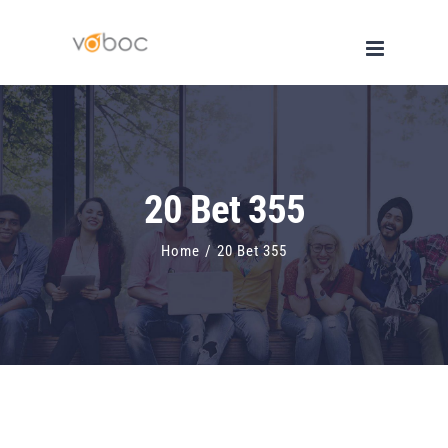
Skip
to
content
20 Bet 355
Home
/
20 Bet 355